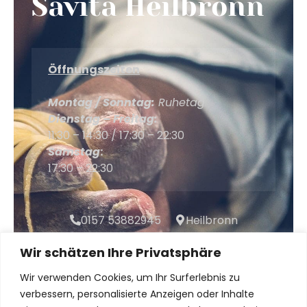
Savita Heilbronn
Öffnungszeiten
Montag / Sonntag:
Ruhetag
Dienstag – Freitag:
11:30 – 14:30 / 17:30 – 22:30
Samstag
:
17:30 – 22:30
0157 53882945
Heilbronn
Wir schätzen Ihre Privatsphäre
KONTAKT
Wir verwenden Cookies, um Ihr Surferlebnis zu
verbessern, personalisierte Anzeigen oder Inhalte