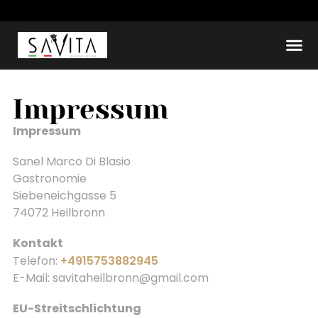
Impressum
Impressum
Sanel Marco Di Blasio
Gastronomie
Siebeneichgasse 5
74072 Heilbronn
Kontakt
Telefon:
+4915753882945
E-Mail: savitaheilbronn@gmail.com
EU-Streitschlichtung