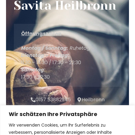
Savita Heilbronn
Öffnungszeiten
Montag / Sonntag:
Ruhetag
Dienstag – Freitag:
11:30 – 14:30 / 17:30 – 22:30
Samstag
:
17:30 – 22:30
0157 53882945
Heilbronn
Wir schätzen Ihre Privatsphäre
KONTAKT
Wir verwenden Cookies, um Ihr Surferlebnis zu
verbessern, personalisierte Anzeigen oder Inhalte